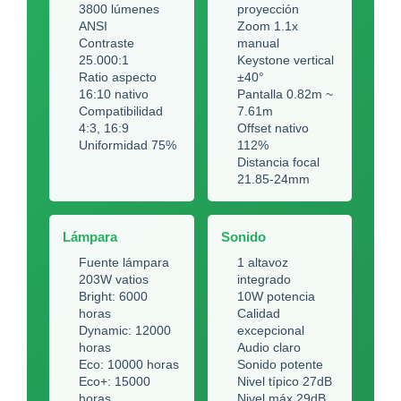
3800 lúmenes
proyección
ANSI
Zoom 1.1x
Contraste
manual
25.000:1
Keystone vertical
Ratio aspecto
±40°
16:10 nativo
Pantalla 0.82m ~
Compatibilidad
7.61m
4:3, 16:9
Offset nativo
Uniformidad 75%
112%
Distancia focal
21.85-24mm
Lámpara
Sonido
Fuente lámpara
1 altavoz
203W vatios
integrado
Bright: 6000
10W potencia
horas
Calidad
Dynamic: 12000
excepcional
horas
Audio claro
Eco: 10000 horas
Sonido potente
Eco+: 15000
Nivel típico 27dB
horas
Nivel máx 29dB