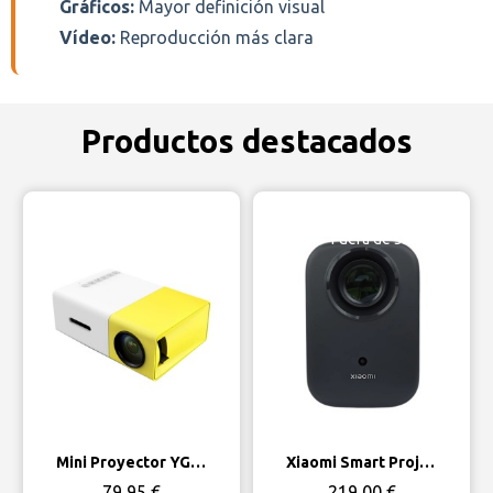
Gráficos:
Mayor definición visual
Vídeo:
Reproducción más clara
Productos destacados
Fuera de stock
Vista rápida
Vista rápida
Mini Proyector YG300
Xiaomi Smart Projector L1 FHD 2GB/16GB Google TV
79,95 €
219,00 €