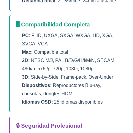
Distancia focal:
21.85mm ~ 24mm ajustable
🖥️ Compatibilidad Completa
PC:
FHD, UXGA, SXGA, WXGA, HD, XGA,
SVGA, VGA
Mac:
Compatible total
2D:
NTSC M/J, PAL B/D/G/H/I/M/N, SECAM,
480i/p, 576i/p, 720p, 1080i, 1080p
3D:
Side-by-Side, Frame-pack, Over-Under
Dispositivos:
Reproductores Blu-ray,
consolas, dongles HDMI
Idiomas OSD:
25 idiomas disponibles
🔒 Seguridad Profesional