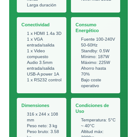
Larga duración
Conectividad
Consumo
Energético
1 x HDMI 1.4a 3D
1 x VGA
Fuente 100-240V
entrada/salida
50-60Hz
1 x Video
Standby: 0.5W
compuesto
Mínimo: 187W
Audio 3.5mm
Máximo: 225W
entrada/salida
Ahorro hasta
USB-A power 1A
70%
1 x RS232 control
Bajo coste
operativo
Dimensiones
Condiciones de
Uso
316 x 244 x 108
mm
Temperatura: 5°C
Peso neto: 3 kg
~ 40°C
Peso bruto: 3.58
Altitud máx: