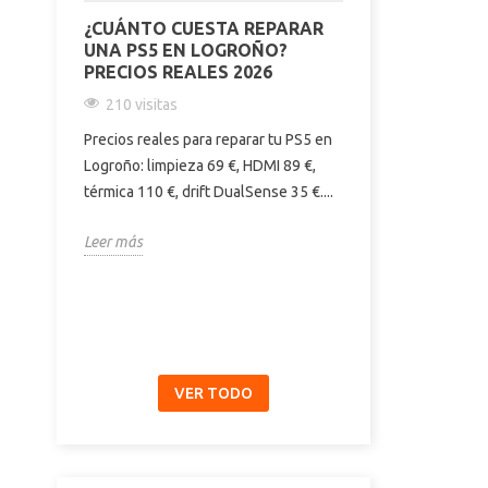
¿CUÁNTO CUESTA REPARAR
COMPARATIVA
UNA PS5 EN LOGROÑO?
PRO Y 15 PR
PRECIOS REALES 2026
DIFERENCIAS
COMPRAR | E
210 visitas
186 visitas
Precios reales para reparar tu PS5 en
Descubre las dif
Logroño: limpieza 69 €, HDMI 89 €,
iPhone 15, 15 Pr
térmica 110 €, drift DualSense 35 €....
pantalla, cámara,
y precio....
Leer más
Leer más
VER TODO