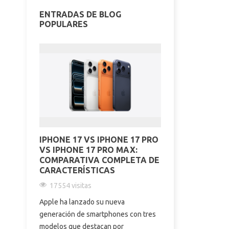
ENTRADAS DE BLOG
POPULARES
IPHONE 17 VS IPHONE 17 PRO
REDMI NOTE 
VS IPHONE 17 PRO MAX:
DE 10.000 M
COMPARATIVA COMPLETA DE
200 MP Y TO
CARACTERÍSTICAS
SABE | EL O
17554 visitas
17191 visitas
Apple ha lanzado su nueva
Descubre todo l
generación de smartphones con tres
Redmi Note 16 Pr
modelos que destacan por
mAh, cámara de 2