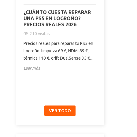
¿CUÁNTO CUESTA REPARAR
COMPARATIVA
UNA PS5 EN LOGROÑO?
PRO Y 15 PR
PRECIOS REALES 2026
DIFERENCIAS
COMPRAR | E
210 visitas
186 visitas
Precios reales para reparar tu PS5 en
Descubre las dif
Logroño: limpieza 69 €, HDMI 89 €,
iPhone 15, 15 Pr
térmica 110 €, drift DualSense 35 €....
pantalla, cámara,
Leer más
y precio....
Leer más
VER TODO