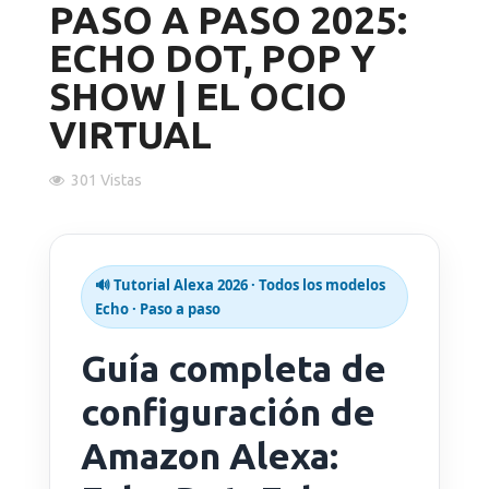
PASO A PASO 2025:
ECHO DOT, POP Y
Altavoces Gaming
Componentes y periféricos
Accesorios PC
Android tv
SHOW | EL OCIO
Gaming Auriculares y micrófonos
Software/licencias
Televisores
Accesorios TV
VIRTUAL
Alfombrillas gaming
Cables y adaptadores informática
Proyectores
301 Vistas
Sillones gaming
Patinetes eléctricos
🔊 Tutorial Alexa 2026 · Todos los modelos
Domótica
Echo · Paso a paso
Hogar
Guía completa de
configuración de
Amazon Alexa: