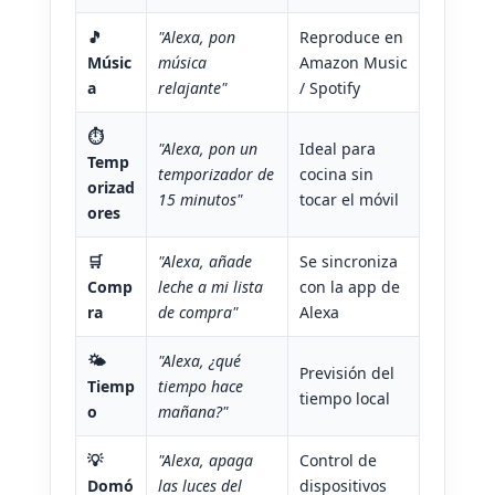
🎵
"Alexa, pon
Reproduce en
Músic
música
Amazon Music
a
relajante"
/ Spotify
⏱️
"Alexa, pon un
Ideal para
Temp
temporizador de
cocina sin
orizad
15 minutos"
tocar el móvil
ores
🛒
"Alexa, añade
Se sincroniza
Comp
leche a mi lista
con la app de
ra
de compra"
Alexa
🌤️
"Alexa, ¿qué
Previsión del
Tiemp
tiempo hace
tiempo local
o
mañana?"
💡
"Alexa, apaga
Control de
Domó
las luces del
dispositivos