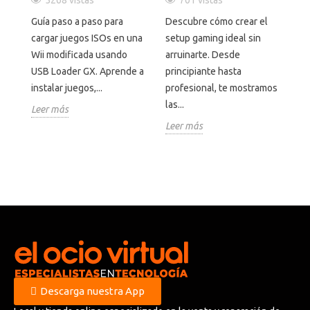
5268 vistas
701 vistas
s
Guía paso a paso para
Descubre cómo crear el
La
cargar juegos ISOs en una
setup gaming ideal sin
no
ir
Wii modificada usando
arruinarte. Desde
cl
USB Loader GX. Aprende a
principiante hasta
to
...
instalar juegos,...
profesional, te mostramos
in
las...
Leer más
Le
Leer más
Descarga nuestra App