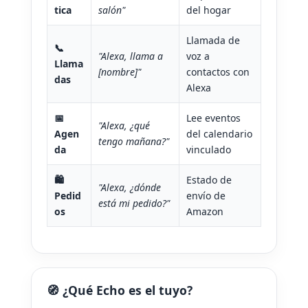
tica
salón"
del hogar
Llamada de
📞
"Alexa, llama a
voz a
Llama
[nombre]"
contactos con
das
Alexa
📅
Lee eventos
"Alexa, ¿qué
Agen
del calendario
tengo mañana?"
da
vinculado
🛍️
Estado de
"Alexa, ¿dónde
Pedid
envío de
está mi pedido?"
os
Amazon
🧭 ¿Qué Echo es el tuyo?