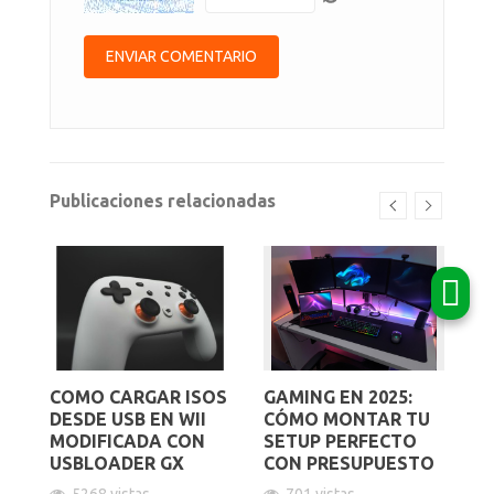
Publicaciones relacionadas
COMO CARGAR ISOS
GAMING EN 2025:
I
:
DESDE USB EN WII
CÓMO MONTAR TU
R
X,
MODIFICADA CON
SETUP PERFECTO
V
AL
USBLOADER GX
CON PRESUPUESTO
E